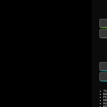
TE
B
PE
IN
HU
KE