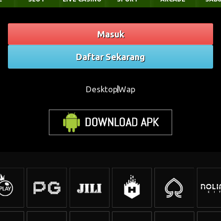
Masuk
Daftar Sekarang
Desktop
Wap