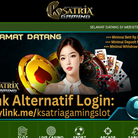
SELAMAT DATANG DI WEBSITE KSATRI
L
SLOT
LIVE CASINO
SPORT
ARCADE
SAB