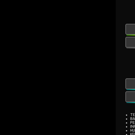
TE
B
PE
IN
HU
KE