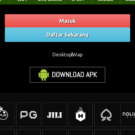
Masuk
Daftar Sekarang
Desktop
Wap