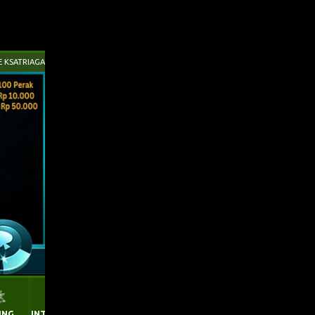
AGAMING
UNG
INTERACTIVE