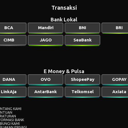
Transaksi
Bank Lokal
BCA
Mandiri
BNI
BRI
CIMB
JAGO
SeaBank
E Money & Pulsa
DANA
OVO
ShopeePay
GOPAY
LinkAja
AntarBank
Telkomsel
Axiata
NTANG KAMI
ANTUAN
RATURAN
FORMASI BANK
BUNGI KAMI
BIJAKAN PRIVASI