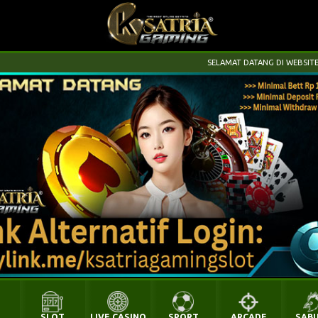
SELAMAT DATANG DI WEBSITE KSATRI
L
SLOT
LIVE CASINO
SPORT
ARCADE
SAB