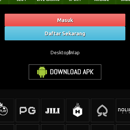
Masuk
Daftar Sekarang
Desktop
Wap